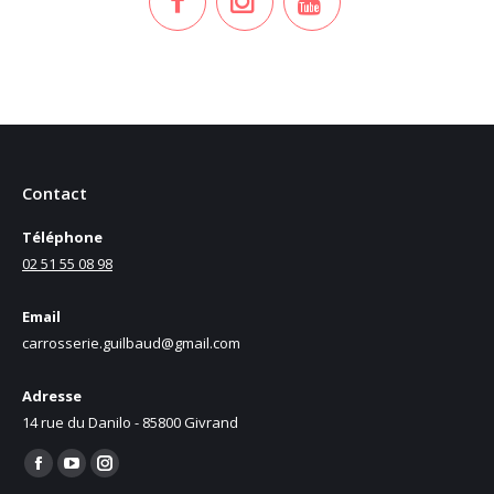
Contact
Téléphone
02 51 55 08 98
Email
carrosserie.guilbaud@gmail.com
Adresse
14 rue du Danilo - 85800 Givrand
Trouvez nous sur :
Facebook
YouTube
Instagram